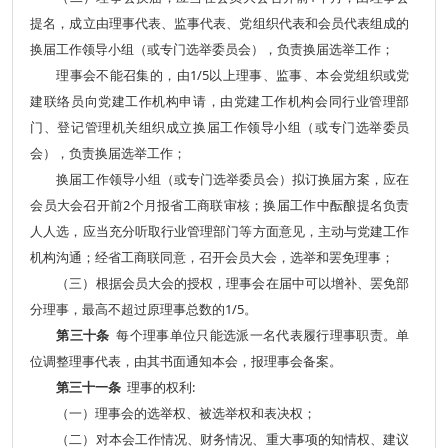
提名，成立由理事代表、监事代表、党组织代表和会员代表组成的
换届工作领导小组（或专门选举委员会），负责换届选举工作；
理事会不能召集的，由1/5以上理事、监事、本会党组织或党
建联络员向党建工作机构申请，由党建工作机构会同行业管理部
门、登记管理机关组织成立换届工作领导小组（或专门选举委员
会），负责换届选举工作；
换届工作领导小组（或专门选举委员会）拟订换届方案，应在
会员大会召开前2个月报省工商联审核；换届工作中酝酿提名负责
人人选，应当充分听取行业管理部门等方面意见，主动与党建工作
机构沟通；经省工商联同意，召开会员大会，选举和罢免理事；
（三）根据会员大会的授权，理事会在届中可以增补、罢免部
分理事，最高不超过原理事总数的1/5。
第三十条
每个理事单位只能选派一名代表履行理事职责。单
位调整理事代表，由其书面通知本会，报理事会备案。
第三十一条
理事的权利:
（一）理事会的选举权、被选举权和表决权；
（二）对本会工作情况、财务情况、重大事项的知情权、建议