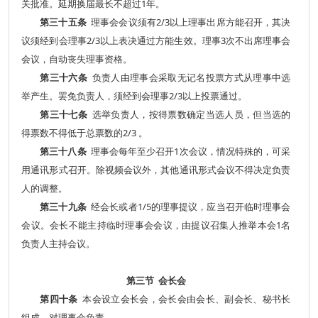
关批准。延期换届最长不超过1年。
第三十五条
理事会会议须有2/3以上理事出席方能召开，其决
议须经到会理事2/3以上表决通过方能生效。
理事3次不出席理事会
会议，自动丧失理事资格。
第三十六条
负责人由理事会采取无记名投票方式从理事中选
举产生。
罢免负责人，须经到会理事
2/3以上投票通过。
第三十七条
选举负责人，按得票数确定当选人员，但当选的
得票数不得低于总票数的2/3 。
第三十八条
理事会每年至少召开1次会议，情况特殊的，可采
用通讯形式召开。除视频会议外，其他通讯形式会议不得决定负责
人的调整。
第三十九条
经会长或者1/5的理事提议，应当召开临时理事会
会议。
会长不能主持临时理事会会议，由提议召集人推举本会
1名
负责人主持会议。
第三节 会长会
第四十条
本会设立会长会，会长会由会长、副会长、秘书长
组成，对理事会负责。