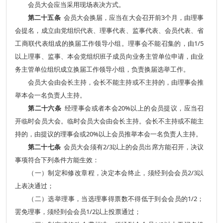
会员大会应当采用现场表决方式。
第二十五条
会员大会换届，应当在大会召开前3个月，由理事
会提名，成立由党组织代表、理事代表、监事代表、会员代表、省
工商联代表组成的换届工作领导小组。理事会不能召集的，由1/5
以上理事、监事、本会党组织班子成员向业务主管单位申请，由业
务主管单位组织成立换届工作领导小组，负责换届选举工作。
会员大会由会长主持，会长不能主持或不主持的，由理事会推
举本会一名负责人主持。
第二十六条
经理事会或者本会20%以上的会员提议，应当召
开临时会员大会。
临时会员大会由
会
长主持。
会
长不主持或不能主
持的，由提议的理事会或
20
%
以上会员推举本会一名负责人主持。
第二十七条
会员大会须有2/3以上的会员出席方能召开，决议
事项符合下列条件方能生效：
（一）制定和修改章程，决定本会终止，须经到会会员2/3以
上表决通过；
（二）选举理事，当选理事得票数不得低于到会会员的1/2；
罢免理事，须经到会会员
1/2以上投票通过；