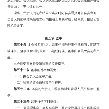
成员确认。会议纪要、会议决议应当以适当方式向会员通报并备会
员查询，并至少保存30年。
理事、负责人的选举结果应当及时向会员通报并备会员查询。
负责人的选举结果须在20日内报省工商联审核，经同意，报登记管
理机关备案。
第五节 监事
第五十条
本会设监事1名。监事任期与理事任期相同，期满可
以连任。监事任职时间原则上不超过两届。监事由会员大会选举产
生。
本会接受并支持委派监事的监督指导。
第五十一条
监事的选举和罢免：
（一）由会员大会选举产生；
（二）监事的罢免依照其产生程序。
第五十二条
本会的负责人、理事和财务管理人员不得兼任监
事。
第五十三条
监事行使下列职权：
（一）列席理事会、会长会会议，并对决议事项提出质询或建